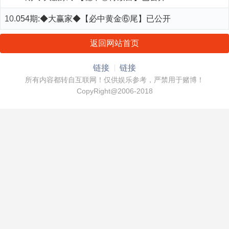
10.
054期:◆大赢家◆【必中黄金⑥尾】已公开
返回网站首页
链接
链接
所有内容都转自互联网！仅供娱乐参考，严禁用于赌博！
CopyRight@2006-2018