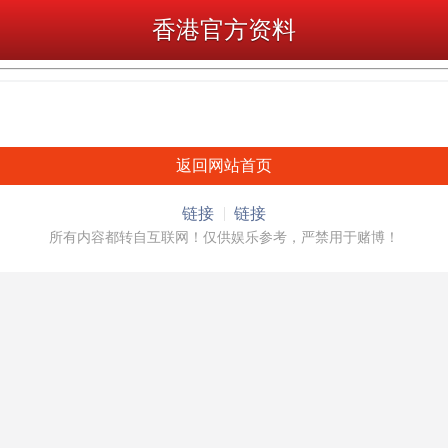
香港官方资料
返回网站首页
链接
链接
所有内容都转自互联网！仅供娱乐参考，严禁用于赌博！